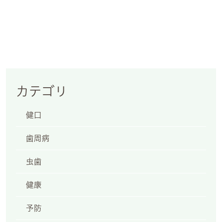
2
カテゴリ
健口
歯周病
日祝
虫歯
健康
6:30
予防
・祝日