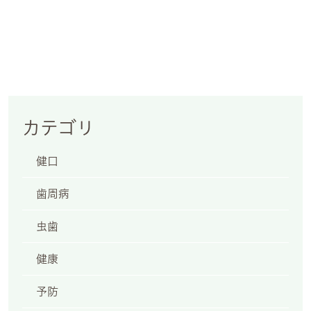
2
カテゴリ
健口
日祝
歯周病
虫歯
6:30
健康
・祝日
予防