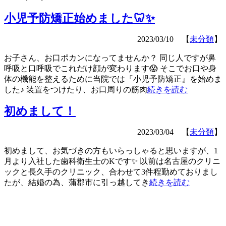
小児予防矯正始めました🦷✨
2023/03/10 【
未分類
】
お子さん、お口ポカンになってませんか？ 同じ人ですが鼻
呼吸と口呼吸でこれだけ顔が変わります😱 そこでお口や身
体の機能を整えるために当院では『小児予防矯正』を始めま
した♪ 装置をつけたり、お口周りの筋肉
続きを読む
初めまして！
2023/03/04 【
未分類
】
初めまして、お気づきの方もいらっしゃると思いますが、1
月より入社した歯科衛生士のKです✨ 以前は名古屋のクリニ
ックと長久手のクリニック、合わせて3件程勤めておりまし
たが、結婚の為、蒲郡市に引っ越してき
続きを読む