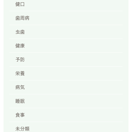
2
健口
歯周病
虫歯
健康
予防
栄養
日祝
病気
睡眠
6:30
食事
・祝日
未分類