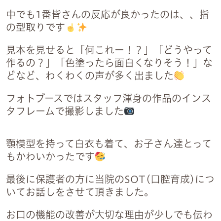
2
中でも1番皆さんの反応が良かったのは、、指
の型取りです
見本を見せると「何これー！？」「どうやって
作るの？」「色塗ったら面白くなりそう！」な
どなど、わくわくの声が多く出ました
フォトブースではスタッフ渾身の作品のインス
タフレームで撮影しました
日祝
顎模型を持って白衣も着て、お子さん達とって
もかわいかったです
最後に保護者の方に当院のSOT(口腔育成)につ
6:30
いてお話しをさせて頂きました。
・祝日
お口の機能の改善が大切な理由が少しでも伝わ