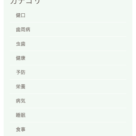
カテゴリ
健口
2
歯周病
虫歯
健康
予防
栄養
日祝
病気
睡眠
6:30
食事
・祝日