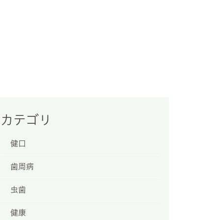
カテゴリ
健口
歯周病
虫歯
健康