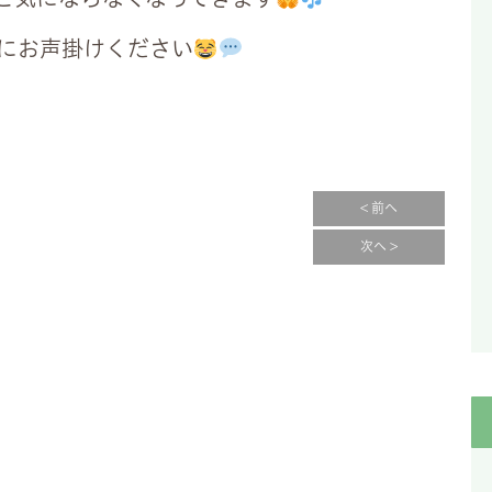
にお声掛けください
< 前へ
次へ >