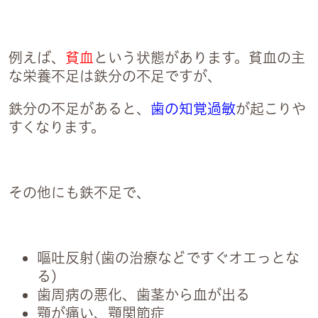
2
例えば、
貧血
という状態があります。貧血の主
な栄養不足は
鉄分の不足
ですが、
鉄分の不足があると、
歯の知覚過敏
が起こりや
すくなります。
日祝
その他にも鉄不足で、
嘔吐反射(歯の治療などですぐオエっとな
6:30
る)
・祝日
歯周病の悪化、歯茎から血が出る
顎が痛い、顎関節症