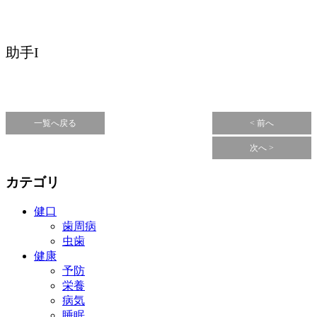
助手I
一覧へ戻る
< 前へ
次へ >
カテゴリ
健口
歯周病
虫歯
健康
予防
栄養
病気
睡眠